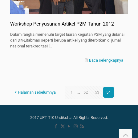
Workshop Penyusunan Artikel P2M Tahun 2012
Dalam rangka memenuhi target luaran kegiatan P2M yang didanai
dari Dit-Litabmas seperti berupa artikel yang diterbitkan di jurnal
nasional terakreditasi
[…]
Baca selengkapnya
Halaman sebelumnya
1
...
52
53
54
2017 UPT-TIK Undiksha. All Rights Reserved.