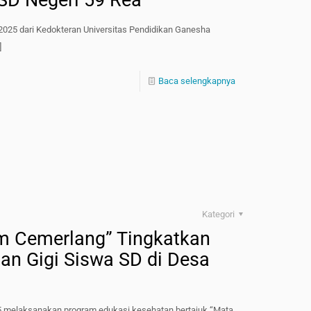
SD Negeri 59 Rea
025 dari Kedokteran Universitas Pendidikan Ganesha
]
Baca selengkapnya
Kategori
m Cemerlang” Tingkatkan
n Gigi Siswa SD di Desa
5 melaksanakan program edukasi kesehatan bertajuk “Mata