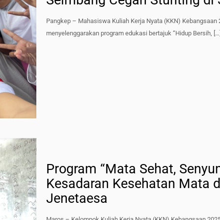
Seimbang Cegah Stunting di 
Pangkep – Mahasiswa Kuliah Kerja Nyata (KKN) Kebangsaan 2
menyelenggarakan program edukasi bertajuk “Hidup Bersih,
[…
Program “Mata Sehat, Senyu
Kesadaran Kesehatan Mata da
Jenetaesa
Maros – Kelompok Kuliah Kerja Nyata (KKN) Kebangsaan 202