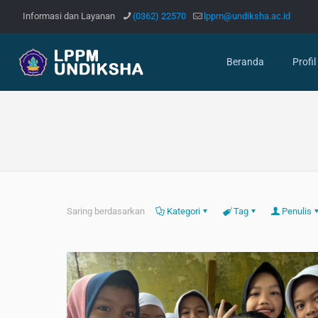
Informasi dan Layanan
(0362) 22570
lppm@undiksha.ac.id
Beranda
Profil
Saring berdasarkan
Kategori
Tag
Penulis