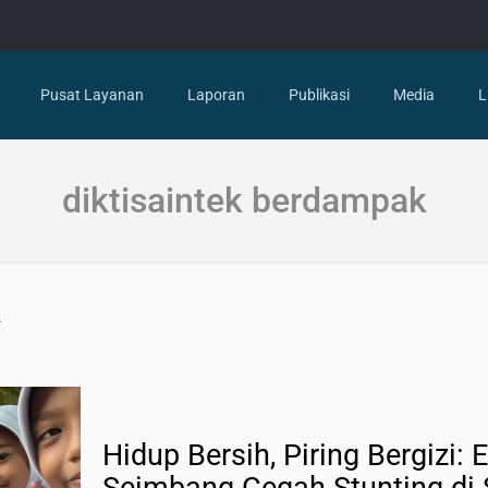
Pusat Layanan
Laporan
Publikasi
Media
L
diktisaintek berdampak
Hidup Bersih, Piring Bergizi: