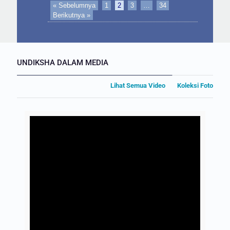
« Sebelumnya
1
2
3
…
34
Berikutnya »
UNDIKSHA DALAM MEDIA
Lihat Semua Video
Koleksi Foto