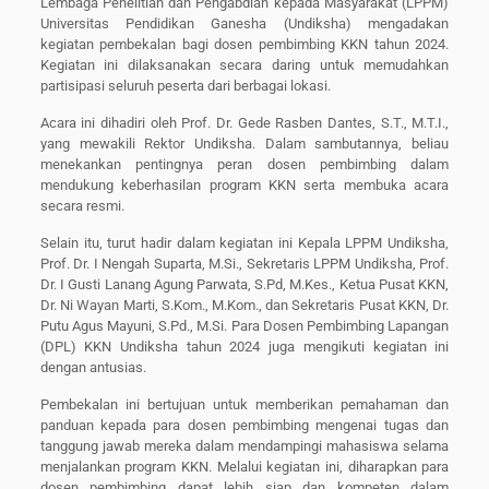
Lembaga Penelitian dan Pengabdian kepada Masyarakat (LPPM)
Universitas Pendidikan Ganesha (Undiksha) mengadakan
kegiatan pembekalan bagi dosen pembimbing KKN tahun 2024.
Kegiatan ini dilaksanakan secara daring untuk memudahkan
partisipasi seluruh peserta dari berbagai lokasi.
Acara ini dihadiri oleh Prof. Dr. Gede Rasben Dantes, S.T., M.T.I.,
yang mewakili Rektor Undiksha. Dalam sambutannya, beliau
menekankan pentingnya peran dosen pembimbing dalam
mendukung keberhasilan program KKN serta membuka acara
secara resmi.
Selain itu, turut hadir dalam kegiatan ini Kepala LPPM Undiksha,
Prof. Dr. I Nengah Suparta, M.Si., Sekretaris LPPM Undiksha, Prof.
Dr. I Gusti Lanang Agung Parwata, S.Pd, M.Kes., Ketua Pusat KKN,
Dr. Ni Wayan Marti, S.Kom., M.Kom., dan Sekretaris Pusat KKN, Dr.
Putu Agus Mayuni, S.Pd., M.Si. Para Dosen Pembimbing Lapangan
(DPL) KKN Undiksha tahun 2024 juga mengikuti kegiatan ini
dengan antusias.
Pembekalan ini bertujuan untuk memberikan pemahaman dan
panduan kepada para dosen pembimbing mengenai tugas dan
tanggung jawab mereka dalam mendampingi mahasiswa selama
menjalankan program KKN. Melalui kegiatan ini, diharapkan para
dosen pembimbing dapat lebih siap dan kompeten dalam